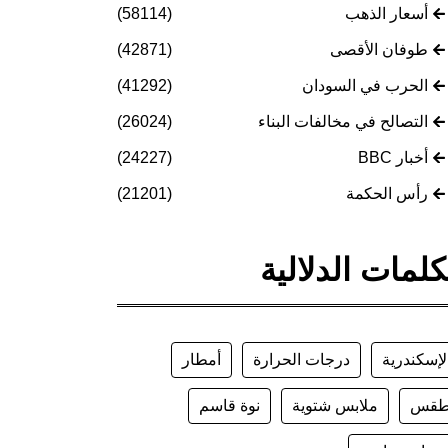
أسعار الذهب
(58114)
طوفان الأقصى
(42871)
الحرب في السودان
(41292)
التصالح في مخالفات البناء
(26024)
أخبار BBC
(24227)
رأس الحكمة
(21201)
كلمات الدلالية
لإسكندرية
درجات الحرارة
أمطار
قس
ملابس شتوية
نوة قاسم