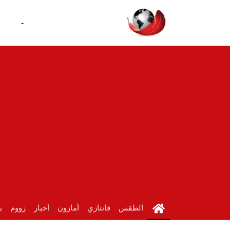
-
الطقس
فانتازي
أمازون
أخبار
زووم
ب