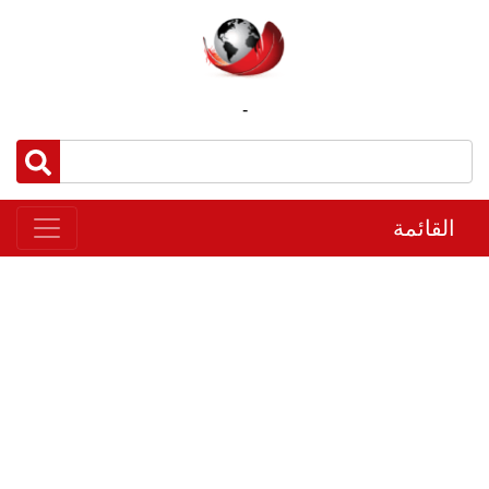
-
القائمة