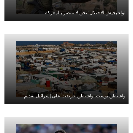
لواء بجيش الاحتلال: نحن لا ننتصر بالمعركة
واشنطن بوست: واشنطن عرضت على إسرائيل تقديم