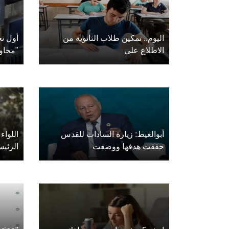
اليوم.. تمكين طلاب الثانوية من
أول تح
الاطلاع على
"محاو
أبوالغيط: زيارة السادات للقدس
اللوا
حققت هدفها ووضعت
الرئي