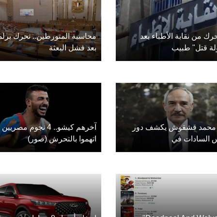
رك من نقابة الأطباء بعد
محاسبة المتورطين.. تحرك برلم
لة قتل" طبيب
بعد فشل البعثة
ء محمد قشقوش يكشف دور
آخرهم كيشو.. 4 نجوم مصريين
س السادات في
اتهموا بالتحرش (صور)