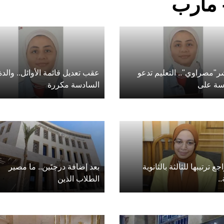
- مأرب
ر"مصراوي".. التعليم تدعو
عقب تعديل قائمة الأوائل.. والدة
سة على
السادسة مكررة
جع ترتيبها للثالثة بالثانوية
بعد إضافة درجتَين.. ما مصير
.
الطلاب الذين