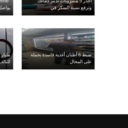
احذر 5 مشروبات تدمر دماغك
وترفع نسبة السكر في
يواصل
ضبط 6 أطنان أغذية فاسدة بحملة
على المحال
للنائب