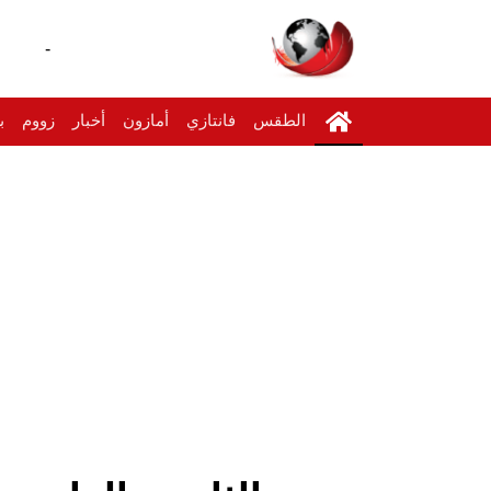
-
الطقس
فانتازي
أمازون
أخبار
زووم
ب