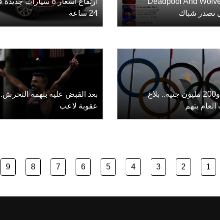
"Deadpool And Wolverine"
ارتفاع أسعار 8 سيارات جديدة
 تصدر شباك
24 ساعة
مليار و200 مليون جنيه.. بلاغ
بعد القبض عليه بتهمة التحرش..
 العام يتهم
عقوبة لاعب
9
8
7
6
5
4
3
2
1