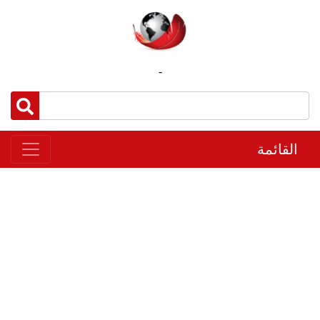
-
القائمة