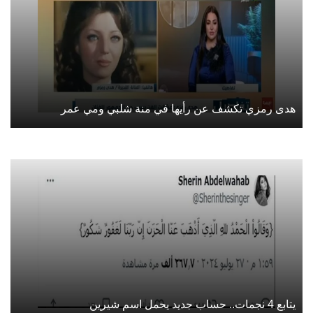
هدى رمزي تكشف عن رأيها في منة شلبي ومي عمر
يتابع 4 نجمات.. حساب جديد يحمل اسم شيرين