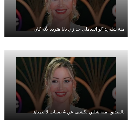
منة شلبي: "لو اتقدملي حد زي بابا هتردد لأنه كان
بالفيديو.. منة شلبي تكشف عن 4 صفات لا تتمناها