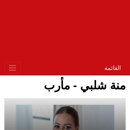
القائمة
منة شلبي - مأرب