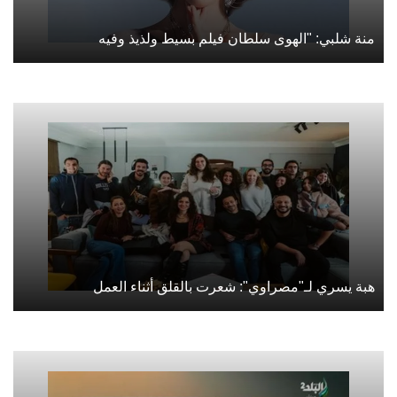
منة شلبي: "الهوى سلطان فيلم بسيط ولذيذ وفيه
هبة يسري لـ"مصراوي": شعرت بالقلق أثناء العمل