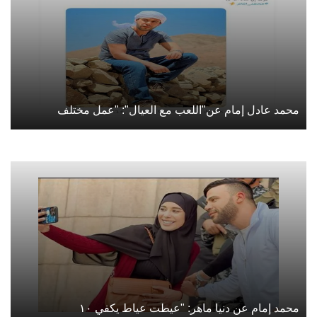
محمد عادل إمام عن"اللعب مع العيال": "عمل مختلف
محمد إمام عن دنيا ماهر: "عيطت عياط يكفي ١٠