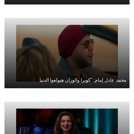
محمد عادل إمام: "كوبرا والوزان هيولعوا الدنيا