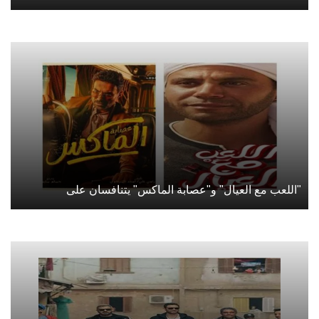
"اللعب مع العيال" و"عصابة الماكس" يتنافسان على