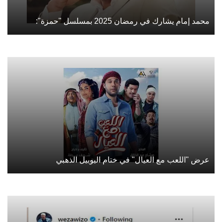
محمد إمام يشارك في رمضان 2025 بمسلسل "حمزة":
عرض "اللعب مع العيال" في ختام اليوبيل الذهبي