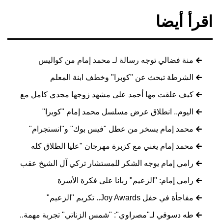
اقرأ أيضا
منة فضالي توجه رسالة لـ محمد إمام من كواليس
الشرطة تبحث عن "كوبرا" وخطف ابنة المعلم
كيف علقت مها أحمد على مشهد زوجها مجدي كامل مع
اليوم.. انطلاق عرض مسلسل محمد إمام "كوبرا"
محمد إمام يسخر من عطل "فيس بوك" و"انستجرام"
محمد إمام يغني مع كزبرة مهرجان "عليا الطلاق كله
رامي إمام يوجه الشكر للمستشار تركي آل الشيخ عقب
رامي إمام: "الزعيم" ربانا على فكرة الأسرة
مفاجأة في حفل Joy Awards.. تكريم "الزعيم"
طه دسوقي لـ"مصراوي": "شمس الزناتي" تجربة مهمة..