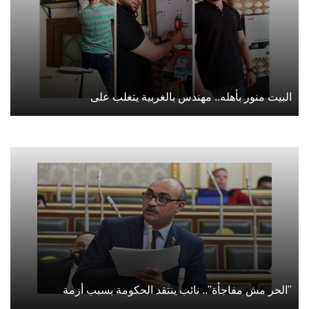
البيت منور بأهله.. مهندس بالغربية يتغلب على
"الحر مش مفاجأة".. نائب ينتقد الحكومة بسبب أزمة