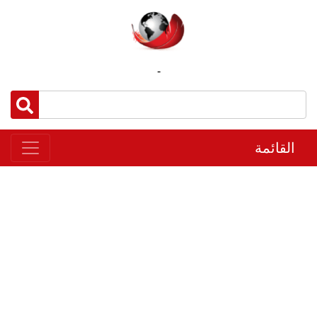
-
القائمة