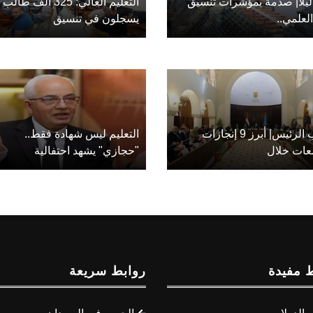
يلًا| صدمة بمؤشرات تنسيق
التعليم العالي: 325 ألف طالب
لعلمي..
يسجلون في تنسيق
تنصيب الرئيس| أبرز 9 إنجازات
التعليم ليس شهادة فقط..
معات خلال
"حجازي" يشهد احتفالية
 مفيدة
روابط سريعة