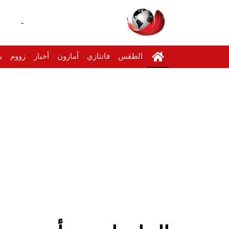
-
الطقس
فانتازي
أمازون
أخبار
زووم
ب