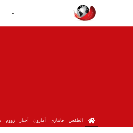
-
الطقس
فانتازي
أمازون
أخبار
زووم
ب