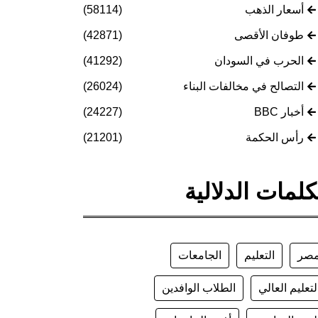
أسعار الذهب
(58114)
طوفان الأقصى
(42871)
الحرب في السودان
(41292)
التصالح في مخالفات البناء
(26024)
أخبار BBC
(24227)
رأس الحكمة
(21201)
كلمات الدلالية
صر
التعليم
الجامعات
لتعليم العالي
الطلاب الوافدين