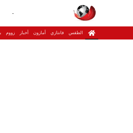
-
الطقس
فانتازي
أمازون
أخبار
زووم
ب