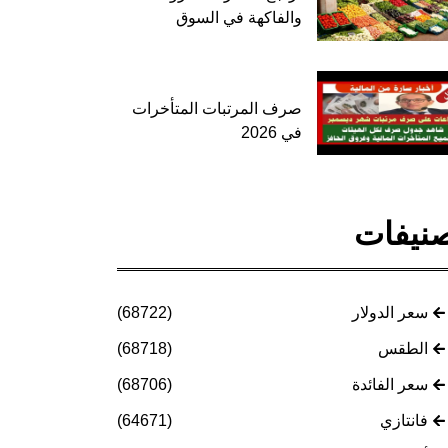
والفاكهة في السوق
صرف المرتبات المتأخرات
في 2026
نيفات
سعر الدولار
(68722)
الطقس
(68718)
سعر الفائدة
(68706)
فانتازي
(64671)