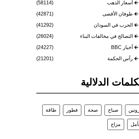
أسعار الذهب
(58114)
طوفان الأقصى
(42871)
الحرب في السودان
(41292)
التصالح في مخالفات البناء
(26024)
أخبار BBC
(24227)
رأس الحكمة
(21201)
كلمات الدلالية
وتين
صباح
صحة
فطور
طاقة
أمل
مزاج