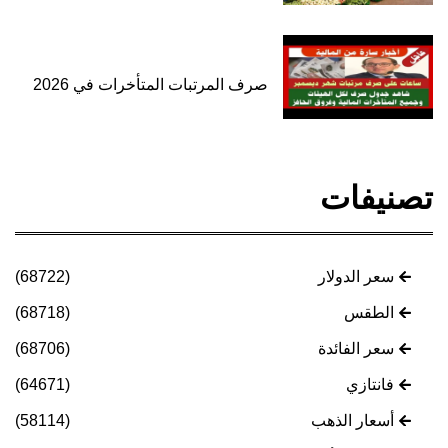
صرف المرتبات المتأخرات في 2026
تصنيفات
سعر الدولار
(68722)
الطقس
(68718)
سعر الفائدة
(68706)
فانتازي
(64671)
أسعار الذهب
(58114)