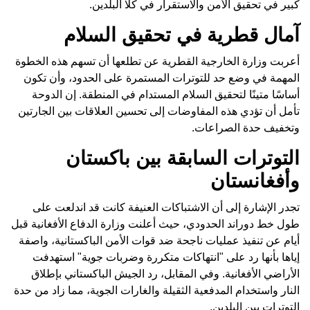
كبير في تحقيق الأمن والاستقرار في كلا البلدين.
آمال قطرية في تحقيق السلام
أعربت وزارة الخارجية القطرية عن تطلعها أن تسهم هذه الخطوة
المهمة في وضع حد للتوترات المستمرة على الحدود، وأن تكون
أساسًا متينًا لتحقيق السلام المستدام في المنطقة. إن الدوحة
تأمل أن تؤدي هذه المفاوضات إلى تحسين العلاقات بين الجارتين
وتخفيف حدة الصراعات.
التوترات السابقة بين باكستان
وأفغانستان
تجدر الإشارة إلى أن الاشتباكات العنيفة كانت قد اندلعت على
طول خط دوراند الحدودي، حيث أعلنت وزارة الدفاع الأفغانية قبل
أيام عن تنفيذ عمليات ناجحة ضد قوات الأمن الباكستانية، واصفة
إياها بأنها رد على "انتهاكات متكررة وضربات جوية" استهدفت
الأراضي الأفغانية. وفي المقابل، رد الجيش الباكستاني بإطلاق
النار واستخدام المدفعية الثقيلة والغارات الجوية، مما زاد من حدة
التوترات بين البلدين.