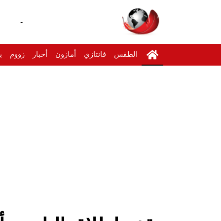
-
الطقس
فانتازي
أمازون
أخبار
زووم
ب