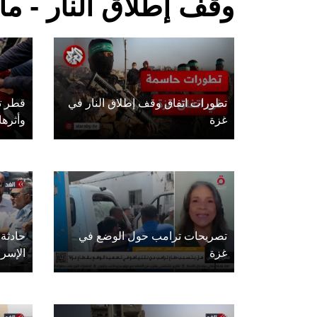
وقف إطلاق النار - م
تطورات اتفاق وقف إطلاق النار في
قطر ت
غزة
وأثرها
تصريحات ترامب حول الوضع في
حادثة
غزة
الإسرا