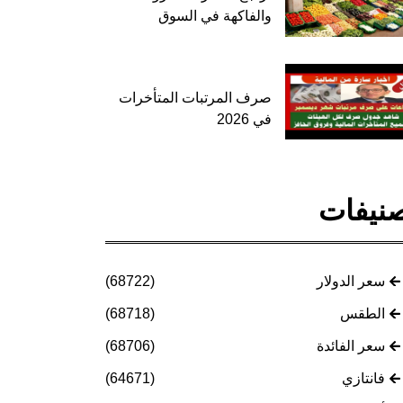
والفاكهة في السوق
صرف المرتبات المتأخرات
في 2026
نيفات
سعر الدولار
(68722)
الطقس
(68718)
سعر الفائدة
(68706)
فانتازي
(64671)