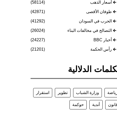
أسعار الذهب
(58114)
طوفان الأقصى
(42871)
الحرب في السودان
(41292)
التصالح في مخالفات البناء
(26024)
أخبار BBC
(24227)
رأس الحكمة
(21201)
كلمات الدلالية
ياضة
وزارة الشباب
تطوير
استقرار
انون
أندية
حوكمة