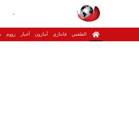
-
الطقس
فانتازي
أمازون
أخبار
زووم
ب