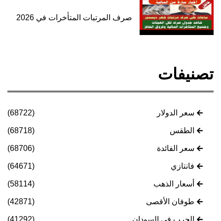
صرف المرتبات المتأخرات في 2026
تصنيفات
سعر الدولار
(68722)
الطقس
(68718)
سعر الفائدة
(68706)
فانتازي
(64671)
أسعار الذهب
(58114)
طوفان الأقصى
(42871)
الحرب في السودان
(41292)