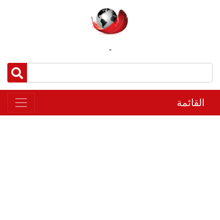
-
القائمة