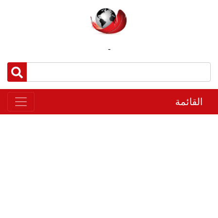
-
القائمة