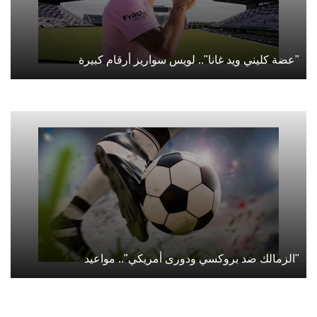
"عضة كليني ويد غانا".. لويس سواريز أرقام كبيرة
"الزمالك ضد بروكسي ودورى أمريكي".. مواعيد