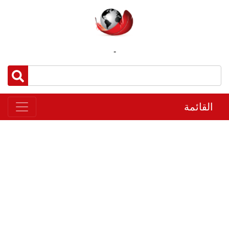
-
القائمة