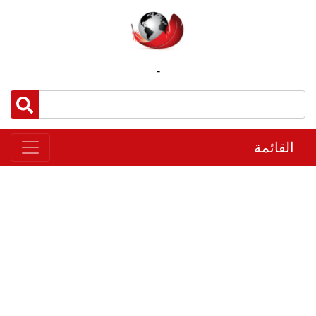
-
القائمة