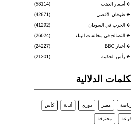
أسعار الذهب
(58114)
طوفان الأقصى
(42871)
الحرب في السودان
(41292)
التصالح في مخالفات البناء
(26024)
أخبار BBC
(24227)
رأس الحكمة
(21201)
كلمات الدلالية
ياضة
مصر
دوري
أندية
كأس
رعة
محترفة