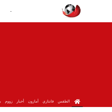
-
الطقس
فانتازي
أمازون
أخبار
زووم
ب