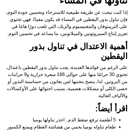
تناولها في المساء
إذا كنت تبحث عن طريقة طبيعية للاسترخاء وتحسين جودة النوم،
فإن تناول بذور اليقطين في المساء قد يكون مفيدًا. فهي تحتوي
على التريبتوفان والمغنيسيوم والزنك، التي تلعب دورًا هامًا في
تعزيز إنتاج السيروتونين والميلاتونين، ما يساعد في تحسين النوم.
أهمية الاعتدال في تناول بذور
اليقطين
على الرغم من فوائدها العديدة، يجب تناول بذور اليقطين باعتدال.
تحتوي 30 جرامًا منها على حوالي 166 سعرة حرارية و9 جرامات
من البروتين. لذا، ينصح بتجنبها لمن يعانون من حساسية البذور أو
حصى الكلى أو مشكلات هضمية، بسبب احتوائها على الأوكسالات
والألياف العالية.
اقرأ أيضاً:
5 أطعمة ترفع ضغط الدم.. احذر تناولها يوميا
طعام تناوله يوميا يحمي من هشاشة العظام ويمنع الكسور