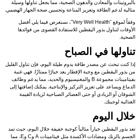
بالبروتينات والمعادن والدهون الصحية، مما يجعل تناولها وسيلة
مثالية لدعم الطاقة وتعزيز المناعة وتحسين صحة الجهاز الهضمي.
وفقاً لموقع "Very Well Health"، نستعرض فيما يلي أفضل
الأوقات لتناول بذور اليقطين للاستفادة القصوى من فوائدها
الصحية.
تناولها في الصباح
إذا كنت تبحث عن مصدر طاقة يدوم طيلة اليوم، فإن تناول القليل
من بذور اليقطين مع وجبة الإفطار يعد خيارًا ممتازًا. فهي غنية
بفيتامينات مجموعة B والمغنيسيوم والحديد، مما يدعم وظائف
الدماغ ويساعد على تعزيز التركيز والإنتاجية. يمكنك إضافتها إلى
الشوفان أو الزبادي أو حتى العصائر الصباحية لزيادة القيمة
الغذائية لوجبتك.
خلال اليوم
تعد بذور اليقطين خياراً مثالياً كوجبة خفيفة خلال اليوم، حيث تمد
الجسم بالزنك ومضادات الأكسدة مثل فيتامينات A وC وE، مما