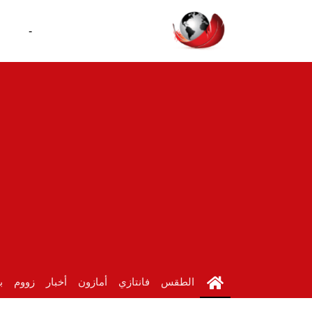
-
الطقس
فانتازي
أمازون
أخبار
زووم
ب