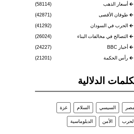
أسعار الذهب
(58114)
طوفان الأقصى
(42871)
الحرب في السودان
(41292)
التصالح في مخالفات البناء
(26024)
أخبار BBC
(24227)
رأس الحكمة
(21201)
كلمات الدلالية
صر
السيسي
السلام
غزة
لحرب
الأمن
الدبلوماسية