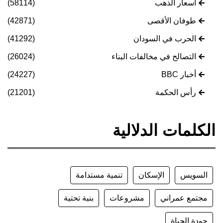
أسعار الذهب
(58114)
طوفان الأقصى
(42871)
الحرب في السودان
(41292)
التصالح في مخالفات البناء
(26024)
أخبار BBC
(24227)
رأس الحكمة
(21201)
الكلمات الدلالية
السويس
الإسكان
تنمية مستدامة
مجتمع عمراني
مشروعات
بنية تحتية
جودة الحياة