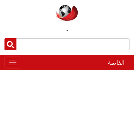
-
القائمة