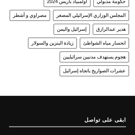
حكومة مدبولي
أولمبياد باريس 2024
المجلس الوزاري الإسرائيلي المصغر
مصراوي و أشطر
هدير عبدالرازق
إسرائيل واليمن
انحسار مياه الشواطئ
زيادة البنزين والسولار
هجوم يستهدف مدنيين سرائيليين
عشرات الصواريخ باتجاه إسرائيل
ابقى على تواصل