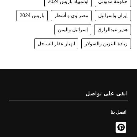
حكومة مدبولي
أولمبياد باريس 2024
إيران وإسرائيل
مصراوي و أشطر
باريس 2024
هدير عبدالرازق
إسرائيل واليمن
زيادة البنزين والسولار
انهيار عقار الساحل
ابقى على تواصل
اتصل بنا