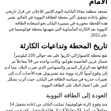
الأمام
تستعد منطقة نيجاتا اليابانية اليوم الإثنين للإعلان عن قرار تاريخي
يتعلق بإعادة تشغيل أكبر محطة للطاقة النووية في العالم. تعتبر
هذه اللحظة محورية في مسيرة اليابان نحو استعادة الطاقة
النووية بعد الكارثة المأساوية التي شهدتها محطة فوكوشيما في
عام 2011.
تاريخ المحطة وتداعيات الكارثة
تقع محطة كاشيوازاكي-كاريوا على بعد حوالي 220 كيلومتراً
شمال غربي العاصمة طوكيو، وكانت واحدة من 54 مفاعلاً تم
إغلاقها بعد الزلزال المدمر والتسونامي الذي ضرب البلاد، مما أدى
إلى وقوع أسوأ كارثة نووية منذ تشيرنوبل. هذه الأحداث أدت إلى
تغييرات جذرية في سياسة الطاقة في اليابان، حيث أثرت بشكل
كبير على اعتماد البلاد على الطاقة النووية.
العودة إلى الطاقة النووية
منذ وقوع كارثة فوكوشيما، تمكنت اليابان من إعادة تشغيل 14
مفاعلاً من أصل 33 مفاعلاً لا تزال قابلة للتشغيل، كجزء من جهود