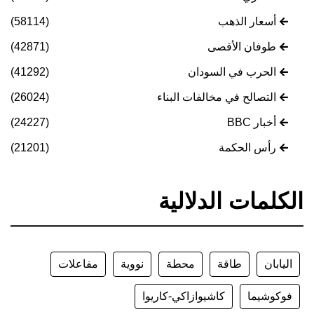
أسعار الذهب
(58114)
طوفان الأقصى
(42871)
الحرب في السودان
(41292)
التصالح في مخالفات البناء
(26024)
أخبار BBC
(24227)
رأس الحكمة
(21201)
الكلمات الدلالية
اليابان
طاقة
محطة
نووية
مفاعلات
فوكوشيما
كاشيوازاكي-كاريوا