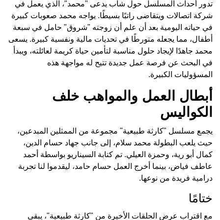
تدور أحداث المسلسل حول شاب يدعى "محمد"، الذي يعمل في
شركة اتصالات ويتقاضى راتبًا بسيطًا. يواجه محمد صعوبات كبيرة
في حياته اليومية بعد أن علم أن زوجته "شروق" حامل في سبعة
أطفال، مما يجعله متورطًا في تحديات مالية ونفسية كبيرة. يسعى
محمد جاهدًا لإيجاد حلول مناسبة لتأمين حياة كريمة لعائلته، ويبدأ
في البحث عن فرصة عمل جديدة تتيح له مواجهة هذه
المسؤوليات الكبيرة.
أبطال العمل والمواهب خلف
الكواليس
يجمع مسلسل "كارثة طبيعية" مجموعة من الممثلين المبدعين،
حيث يلعب البطولة محمد سلام، إلى جانب جهاد حسام الدين،
كمال أبو رية، وحمزة العيلي. تم كتابة السيناريو بواسطة أحمد
عاطف فياض، بينما أخرج العمل حسام حامد، ليقدموا لنا تجربة
درامية فريدة من نوعها.
ختامًا
مع اقتراب عرض الحلقات الأخيرة من "كارثة طبيعية"، يبقى