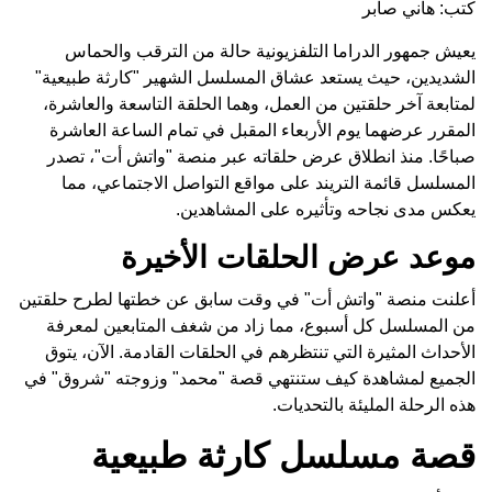
كتب: هاني صابر
يعيش جمهور الدراما التلفزيونية حالة من الترقب والحماس
الشديدين، حيث يستعد عشاق المسلسل الشهير "كارثة طبيعية"
لمتابعة آخر حلقتين من العمل، وهما الحلقة التاسعة والعاشرة،
المقرر عرضهما يوم الأربعاء المقبل في تمام الساعة العاشرة
صباحًا. منذ انطلاق عرض حلقاته عبر منصة "واتش أت"، تصدر
المسلسل قائمة التريند على مواقع التواصل الاجتماعي، مما
يعكس مدى نجاحه وتأثيره على المشاهدين.
موعد عرض الحلقات الأخيرة
أعلنت منصة "واتش أت" في وقت سابق عن خطتها لطرح حلقتين
من المسلسل كل أسبوع، مما زاد من شغف المتابعين لمعرفة
الأحداث المثيرة التي تنتظرهم في الحلقات القادمة. الآن، يتوق
الجميع لمشاهدة كيف ستنتهي قصة "محمد" وزوجته "شروق" في
هذه الرحلة المليئة بالتحديات.
قصة مسلسل كارثة طبيعية