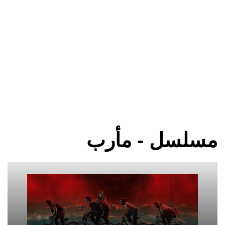
مسلسل - مأرب