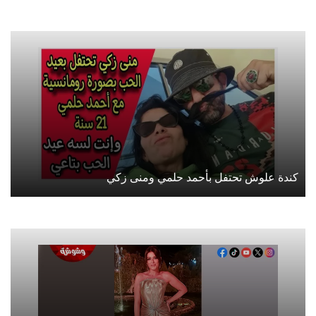
كندة علوش تحتفل بأحمد حلمي ومنى زكي