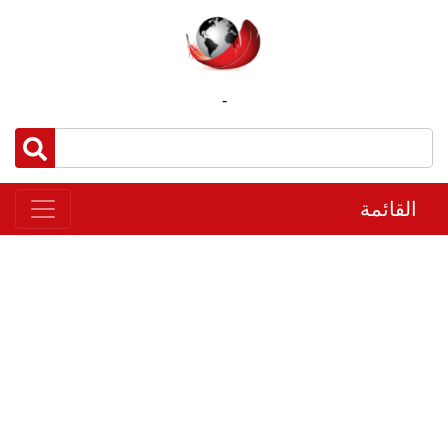
-
القائمة