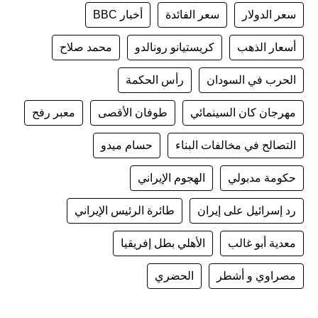
سعر الدولار
سعر الفائدة
أخبار BBC
أسعار الذهب
كريستيانو رونالدو
محمد صلاح
الحرب في السودان
رأس الحكمة
مهرجان كان السينمائي
طوفان الأقصى
معبر رفح
التصالح في مخالفات البناء
حسام ميدو
حكومة مدبولي
الهجوم الإيراني
رد إسرائيل على إيران
طائرة الرئيس الإيراني
معدية أبو غالب
الأهلي بطل إفريقيا
مصراوي و أشطر
الحضري