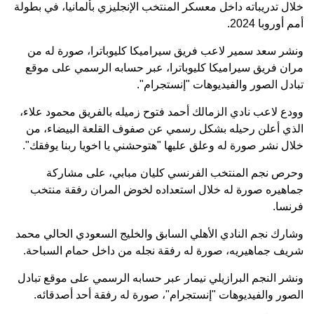
خلال تدريباته داخل معسكر المنتخب الإنجليزي بألمانيا، في بطولة
أمم أوروبا 2024.
ونشر سعد سمير لاعب فريق سيراميكا كليوباترا، صورة له من
مران فريق سيراميكا كليوباترا، عبر حسابه الرسمي على موقع
تبادل الصور والفيديوهات "إنستجرام".
وودع لاعب نادي الزمالك أحمد فتوح زميله بالفريق محمود علاء،
الذي أعلن رحيله بشكل رسمي عن صفوف القلعة البيضاء، من
خلال نشر صورة له وعلق عليها "هتوحشني يا اخويا ربنا يوفقك".
وحرص نجم المنتخب الفرنسي كليان مبابي، على مشاركة
جماهيره صورة له خلال استعداده لخوض المران رفقة منتخب
فرنسا.
وشارك نجم النادي الأهلي السابق والخليج السعودي الحالي محمد
شريف جماهيريه، صورة له رفقة نجله من داخل حمام السباحة.
ونشر النجم البرازيلي نيمار عبر حسابه الرسمي على موقع تبادل
الصور والفيديوهات "إنستجرام"، صورة له رفقة أحد أصدقائه.