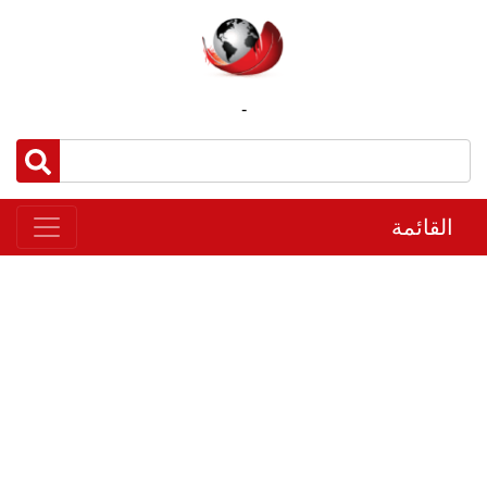
-
القائمة