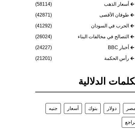
أسعار الذهب
(58114)
طوفان الأقصى
(42871)
الحرب في السودان
(41292)
التصالح في مخالفات البناء
(26024)
أخبار BBC
(24227)
رأس الحكمة
(21201)
كلمات الدلالية
صر
دولار
بنوك
أسعار
جنيه
راجع