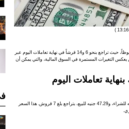
)
شهد سعر الدولار مقابل الجنيه المصري انخفاضاً ملحوظاً، حيث تراجع بنحو 6 و14 قرشاً في نهاية تعاملات اليوم عبر
فاض يعكس التغيرات المستمرة في السوق المالية، والتي يمكن أن
في
بلغ سعر الدولار في البنك الأهلي المصري 47.19 جنيه للشراء، و47.29 جنيه للبيع، بتراجع بلغ 7 قروش. هذا السعر
ي.