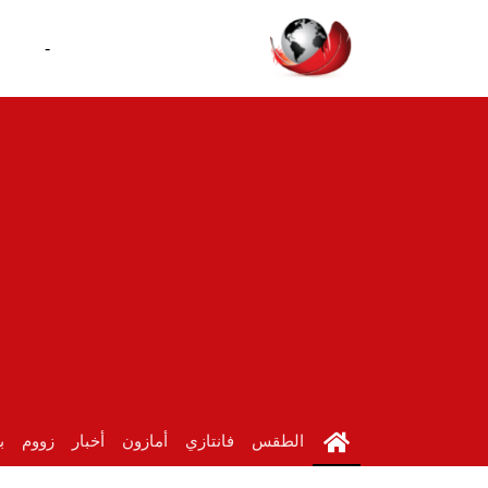
-
الطقس
فانتازي
أمازون
أخبار
زووم
ب