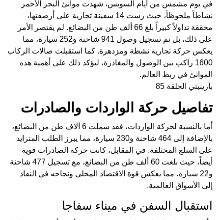
في يوم مشمس من أيام السويس، شهدت موانئ البحر الأحمر
نشاطاً ملحوظاً، حيث رست 14 سفينة تجارية على أرصفتها،
محققة تداولاً كبيراً بلغ 66 ألف طن من البضائع. لم يقتصر الأمر
على ذلك، بل تم تسجيل وصول 941 شاحنة و252 سيارة، مما
يعكس حركة تجارية نشطة ومزدهرة. كما استقبلت صالات الركاب
1600 راكب بين الوصول والمغادرة، ليؤكد ذلك على أهمية هذه
الموانئ في ربط العالم.
بارينيتي الحلقة 85
تفاصيل حركة الواردات والصادرات
أما بالنسبة لحركة الواردات، فقد شملت 6 آلاف طن من البضائع،
بالإضافة إلى 464 شاحنة و230 سيارة، مما يبرز الطلب المتزايد
على السلع المختلفة. في المقابل، كانت حركة الصادرات قوية
أيضاً، حيث بلغت 60 ألف طن من البضائع، مع تسجيل 477 شاحنة
و22 سيارة، مما يعكس قوة الاقتصاد المحلي ونجاحه في النفاذ
إلى الأسواق العالمية.
استقبال السفن في ميناء سفاجا