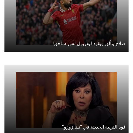
صلاح يتألق ويقود ليفربول لفوز ساحق!
قوة التربية الحديثة في "تيتا زوزو"