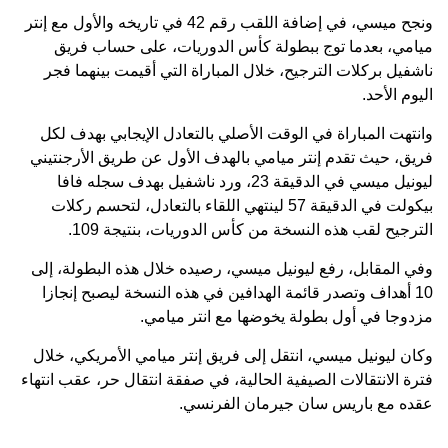
ونجح ميسي، في إضافة اللقب رقم 42 في تاريخه والأول مع إنتر
ميامي، بعدما توج ببطولة كأس الدوريات، على حساب فريق
ناشفيل بركلات الترجيح، خلال المباراة التي أقيمت بينهما فجر
اليوم الأحد.
وانتهت المباراة في الوقت الأصلي بالتعادل الإيجابي بهدف لكل
فريق، حيث تقدم إنتر ميامي بالهدف الأول عن طريق الأرجنتيني
ليونيل ميسي في الدقيقة 23، ورد ناشفيل بهدف سجله فافا
بيكولت في الدقيقة 57 لينتهي اللقاء بالتعادل، لتحسم ركلات
الترجيح لقب هذه النسخة من كأس الدوريات، بنتيجة 109.
وفي المقابل، رفع ليونيل ميسي، رصيده خلال هذه البطولة، إلى
10 أهداف وتصدر قائمة الهدافين في هذه النسخة ليصبح إنجازا
مزدوجا في أول بطولة يخوضها مع انتر ميامي.
وكان ليونيل ميسي، انتقل إلى فريق إنتر ميامي الأمريكي، خلال
فترة الانتقالات الصيفية الحالية، في صفقة انتقال حر، عقب انتهاء
عقده مع باريس سان جيرمان الفرنسي.