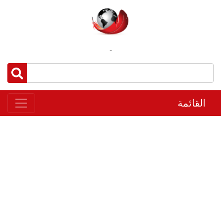
-
القائمة