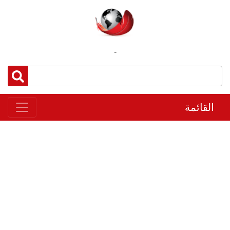
-
القائمة