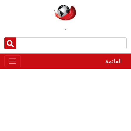
-
القائمة