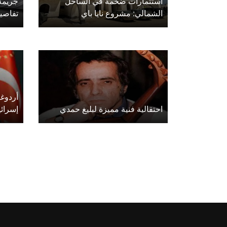
استثمارات ضخمة في الساحل
جريمة
الشمالي: مشروع نايا باي
تفاصي
أردوغ
احتفالية فنية مميزة لبليغ حمدي
إسرائ