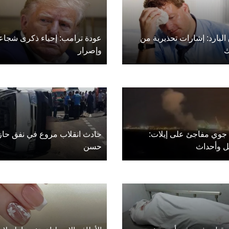
البارد: إشارات تحذيرية من
عودة ترامب: إحياء ذكرى شجاع
وإصرار
جوي مفاجئ على إيلات:
حادث انقلاب مروع في نفق حاز
ل وأحداث
حسن