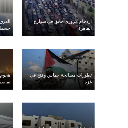
ازدحام مروري خانق في شوارع
العرق 
القاهرة
جسمك
تطورات مصالحة حماس وفتح في
هجوم 
غزة
تفاصي