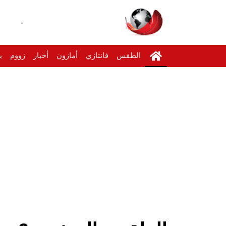
-
الطقس
فانتازي
أمازون
أخبار
زووم
ب