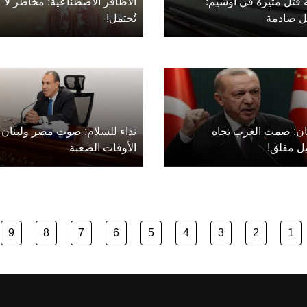
 قتل مثيرة في أوسيم:
الأظافر الاصطناعية: مخاطر لا
ل صادمة
تُحتمل!
ان: صمت الغرب تجاه
نداء للسلام: صوت مصر ولبنان
يل مقلق!
الأوقات الصعبة
9
8
7
6
5
4
3
2
1