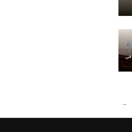
 في
...