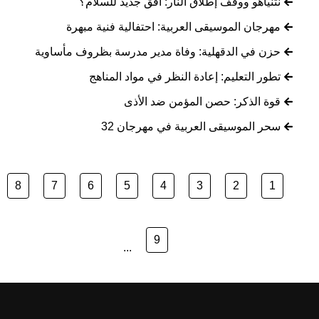
نتنياهو ووقف إطلاق النار: أفق جديد للسلام؟
مهرجان الموسيقى العربية: احتفالية فنية مبهرة
حزن في الدقهلية: وفاة مدير مدرسة بظروف مأساوية
تطور التعليم: إعادة النظر في مواد المناهج
قوة الذكر: حصن المؤمن ضد الأذى
سحر الموسيقى العربية في مهرجان 32
8
7
6
5
4
3
2
1
9
...